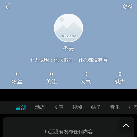
资料
季云
个人说明：他太懒了，什么都没有写
0
0
0
0
粉丝
关注
人气
魅力
全部
动态
文章
视频
帖子
音乐
推
Ta还没有发布任何内容
绍
学员作品
联系我们
在线课程