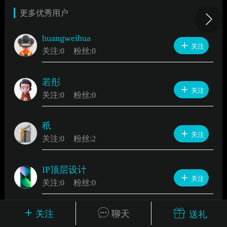
更多优秀用户
huangweihua
关注
师
环球导航
设计商城
视频
关注:
0
粉丝:
0
若彤
关注
关注:
0
粉丝:
0
app下载
公众号
VIP
秖
卓美设计
关注
关注:
0
粉丝:
2
25-04-25 21:05
电脑端
AI教程
IP顶层设计
关注
关注:
0
粉丝:
0
该内容只允许指定认证类型的用户查看
关注
欣傲
聊天
送礼
关注
关注:
0
粉丝:
0