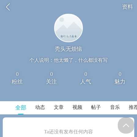
资料
秃头无烦恼
个人说明：他太懒了，什么都没有写
0
0
0
0
粉丝
关注
人气
魅力
全部
动态
文章
视频
帖子
音乐
推
Ta还没有发布任何内容
绍
学员作品
联系我们
在线课程