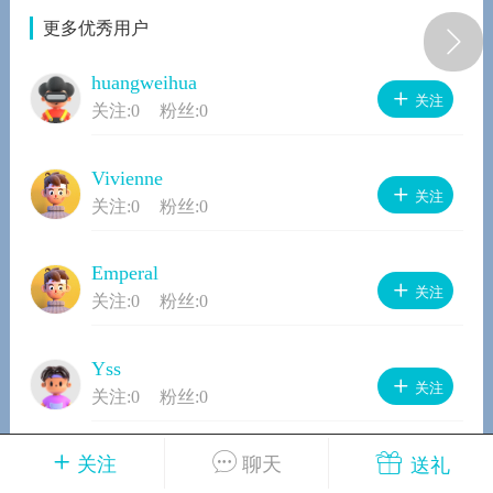
更多优秀用户
huangweihua
关注
师
环球导航
设计商城
视频
关注:
0
粉丝:
0
Vivienne
关注
关注:
0
粉丝:
0
app下载
公众号
VIP
Emperal
卓美设计
关注
关注:
0
粉丝:
0
25-04-25 21:05
电脑端
AI教程
Yss
关注
关注:
0
粉丝:
0
该内容只允许指定认证类型的用户查看
关注
若彤
聊天
送礼
关注
关注:
0
粉丝:
0